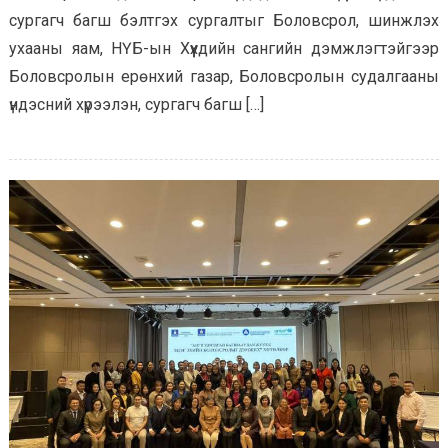
сургагч багш бэлтгэх сургалтыг Боловсрол, шинжлэх
ухааны яам, НҮБ-ын Хүүхдийн сангийн дэмжлэгтэйгээр
Боловсролын ерөнхий газар, Боловсролын судалгааны
үндэсний хүрээлэн, сургагч багш […]