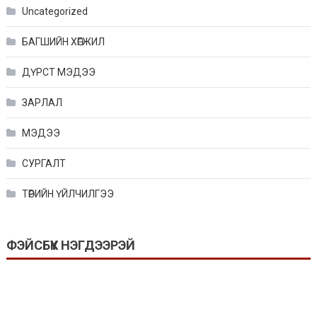
Uncategorized
БАГШИЙН ХӨГЖИЛ
ДҮРСТ МЭДЭЭ
ЗАРЛАЛ
МЭДЭЭ
СУРГАЛТ
ТӨРИЙН ҮЙЛЧИЛГЭЭ
ФЭЙСБҮҮК НЭГДЭЭРЭЙ