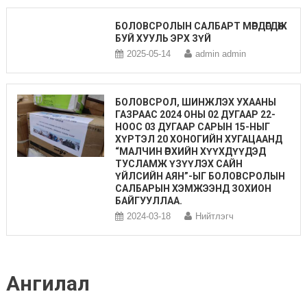
БОЛОВСРОЛЫН САЛБАРТ МӨРДӨГДӨЖ
БУЙ ХУУЛЬ ЭРХ ЗҮЙ
2025-05-14
admin admin
БОЛОВСРОЛ, ШИНЖЛЭХ УХААНЫ
ГАЗРААС 2024 ОНЫ 02 ДУГААР 22-
НООС 03 ДУГААР САРЫН 15-НЫГ
ХҮРТЭЛ 20 ХОНОГИЙН ХУГАЦААНД
“МАЛЧИН ӨРХИЙН ХҮҮХДҮҮДЭД
ТУСЛАМЖ ҮЗҮҮЛЭХ САЙН
ҮЙЛСИЙН АЯН”-ЫГ БОЛОВСРОЛЫН
САЛБАРЫН ХЭМЖЭЭНД ЗОХИОН
БАЙГУУЛЛАА.
2024-03-18
Нийтлэгч
Ангилал