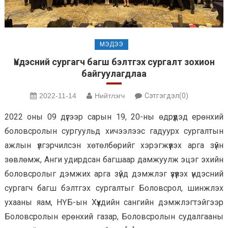
МЭДЭЭ
Үндэсний сургагч багш бэлтгэх сургалт зохион
байгуулагдлаа
2022-11-14
Нийтлэгч
Сэтгэгдэл(0)
2022 оны 09 дүгээр сарын 19, 20-ны өдрүүдэд ерөнхий
боловсролын сургуульд хичээлээс гадуурх сургалтын
ажлын үлгэрчилсэн хөтөлбөрийг хэрэгжүүлэх арга зүйн
зөвлөмж, Анги удирдсан багшаар дамжуулж эцэг эхийн
боловсролыг дэмжих арга зүйд дэмжлэг үзүүлэх үндэсний
сургагч багш бэлтгэх сургалтыг Боловсрол, шинжлэх
ухааны яам, НҮБ-ын Хүүхдийн сангийн дэмжлэгтэйгээр
Боловсролын ерөнхий газар, Боловсролын судалгааны