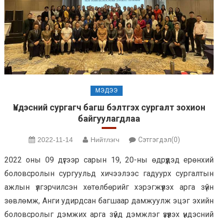
МЭДЭЭ
Үндэсний сургагч багш бэлтгэх сургалт зохион
байгуулагдлаа
2022-11-14
Нийтлэгч
Сэтгэгдэл(0)
2022 оны 09 дүгээр сарын 19, 20-ны өдрүүдэд ерөнхий
боловсролын сургуульд хичээлээс гадуурх сургалтын
ажлын үлгэрчилсэн хөтөлбөрийг хэрэгжүүлэх арга зүйн
зөвлөмж, Анги удирдсан багшаар дамжуулж эцэг эхийн
боловсролыг дэмжих арга зүйд дэмжлэг үзүүлэх үндэсний