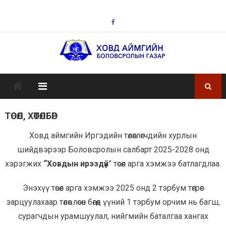
Skip
to
content
ТӨСӨЛ, ХӨТӨЛБӨР
Ховд аймгийн Иргэдийн төлөөглөгчдийн хурлын
шийдвэрээр Боловсролын салбарт 2025-2028 онд
хэрэгжих
“Ховдын ирээдүй
” төсөл арга хэмжээ батлагдлаа.
Энэхүү төсөл арга хэмжээ 2025 онд 2 тэрбум төгрөг
зарцуулахаар төлөвлөсөн бөгөөд үүний 1 тэрбум орчим нь багш,
сурагчдын урамшуулал, нийгмийн баталгаа хангах