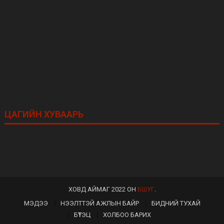
ЦАГИЙН ХУВААРЬ
ХОВД АЙМАГ 2022 ОН
БШУГ
.
МЭДЭЭ
НЭЭЛТТЭЙ АЖЛЫН БАЙР
БИДНИЙ ТУХАЙ
БҮТЭЦ
ХОЛБОО БАРИХ