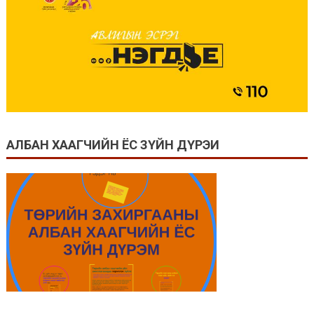
АЛБАН ХААГЧИЙН ЁС ЗҮЙН ДҮРЭИ