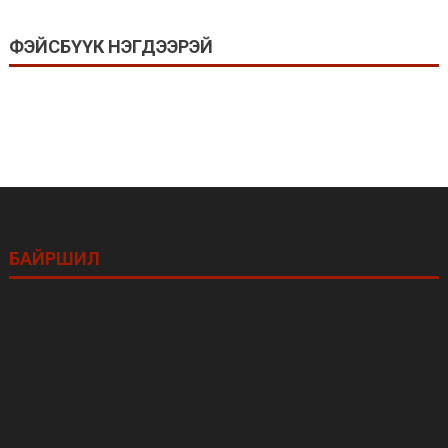
ФЭЙСБҮҮК НЭГДЭЭРЭЙ
БАЙРШИЛ