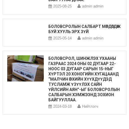
2025-08-25
admin admin
БОЛОВСРОЛЫН САЛБАРТ МӨРДӨГДӨЖ
БУЙ ХУУЛЬ ЭРХ ЗҮЙ
2025-05-14
admin admin
БОЛОВСРОЛ, ШИНЖЛЭХ УХААНЫ
ГАЗРААС 2024 ОНЫ 02 ДУГААР 22-
НООС 03 ДУГААР САРЫН 15-НЫГ
ХҮРТЭЛ 20 ХОНОГИЙН ХУГАЦААНД
“МАЛЧИН ӨРХИЙН ХҮҮХДҮҮДЭД
ТУСЛАМЖ ҮЗҮҮЛЭХ САЙН
ҮЙЛСИЙН АЯН”-ЫГ БОЛОВСРОЛЫН
САЛБАРЫН ХЭМЖЭЭНД ЗОХИОН
БАЙГУУЛЛАА.
2024-03-18
Нийтлэгч