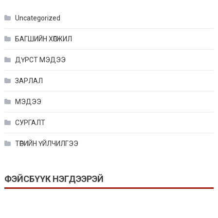
Uncategorized
БАГШИЙН ХӨГЖИЛ
ДҮРСТ МЭДЭЭ
ЗАРЛАЛ
МЭДЭЭ
СУРГАЛТ
ТӨРИЙН ҮЙЛЧИЛГЭЭ
ФЭЙСБҮҮК НЭГДЭЭРЭЙ