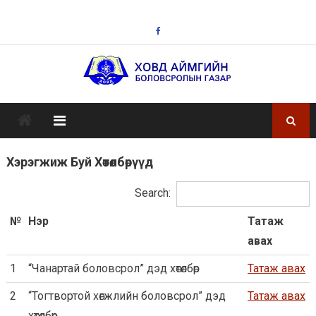
Skip
to
content
Хэрэгжиж Буй Хөтөлбөрүүд
Search:
№
Нэр
Татаж
авах
1
“Чанартай боловсрол” дэд хөтөлбөр
Татаж авах
2
“Тогтвортой хөгжлийн боловсрол” дэд
Татаж авах
хөтөлбөр