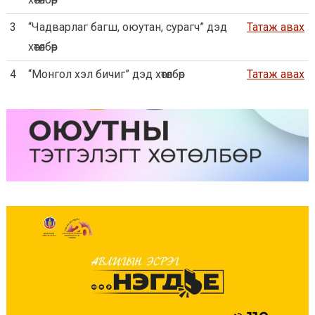
3
“Чадварлаг багш, оюутан, сурагч” дэд
Татаж авах
хөтөлбөр
4
“Монгол хэл бичиг” дэд хөтөлбөр
Татаж авах