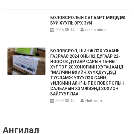
БОЛОВСРОЛЫН САЛБАРТ МӨРДӨГДӨЖ
БУЙ ХУУЛЬ ЭРХ ЗҮЙ
2025-05-14
admin admin
БОЛОВСРОЛ, ШИНЖЛЭХ УХААНЫ
ГАЗРААС 2024 ОНЫ 02 ДУГААР 22-
НООС 03 ДУГААР САРЫН 15-НЫГ
ХҮРТЭЛ 20 ХОНОГИЙН ХУГАЦААНД
“МАЛЧИН ӨРХИЙН ХҮҮХДҮҮДЭД
ТУСЛАМЖ ҮЗҮҮЛЭХ САЙН
ҮЙЛСИЙН АЯН”-ЫГ БОЛОВСРОЛЫН
САЛБАРЫН ХЭМЖЭЭНД ЗОХИОН
БАЙГУУЛЛАА.
2024-03-18
Нийтлэгч
Ангилал