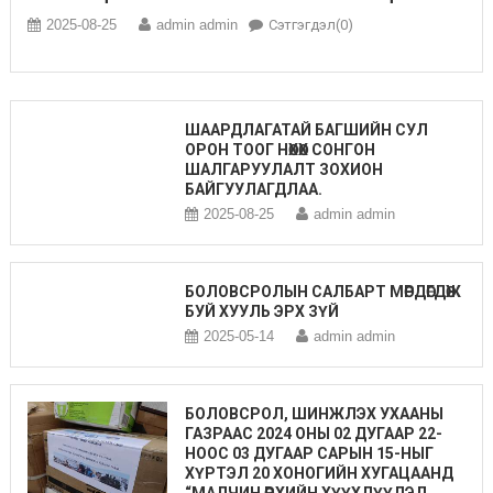
2025-08-25
admin admin
Сэтгэгдэл(0)
ШААРДЛАГАТАЙ БАГШИЙН СУЛ
ОРОН ТООГ НӨХӨХ СОНГОН
ШАЛГАРУУЛАЛТ ЗОХИОН
БАЙГУУЛАГДЛАА.
2025-08-25
admin admin
БОЛОВСРОЛЫН САЛБАРТ МӨРДӨГДӨЖ
БУЙ ХУУЛЬ ЭРХ ЗҮЙ
2025-05-14
admin admin
БОЛОВСРОЛ, ШИНЖЛЭХ УХААНЫ
ГАЗРААС 2024 ОНЫ 02 ДУГААР 22-
НООС 03 ДУГААР САРЫН 15-НЫГ
ХҮРТЭЛ 20 ХОНОГИЙН ХУГАЦААНД
“МАЛЧИН ӨРХИЙН ХҮҮХДҮҮДЭД