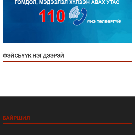
ФЭЙСБҮҮК НЭГДЭЭРЭЙ
БАЙРШИЛ