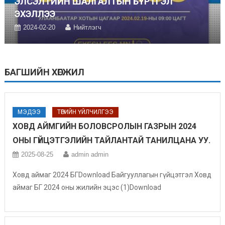
ЭЛСЭЛТИЙН ШАЛГАЛТЫН БҮРТГЭЛ
ЭХЭЛЛЭЭ
2024-02-20
Нийтлэгч
БАГШИЙН ХӨГЖИЛ
МЭДЭЭ
ТӨРИЙН ҮЙЛЧИЛГЭЭ
ХОВД АЙМГИЙН БОЛОВСРОЛЫН ГАЗРЫН 2024
ОНЫ ГҮЙЦЭТГЭЛИЙН ТАЙЛАНТАЙ ТАНИЛЦАНА УУ.
2025-08-25
admin admin
Ховд аймаг 2024 БГDownload Байгууллагын гүйцэтгэл Ховд
аймаг БГ 2024 оны жилийн эцэс (1)Download