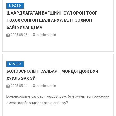
МЭДЭЭ
ШААРДЛАГАТАЙ БАГШИЙН СУЛ ОРОН ТООГ
НӨХӨХ СОНГОН ШАЛГАРУУЛАЛТ ЗОХИОН
БАЙГУУЛАГДЛАА.
2025-08-25
admin admin
МЭДЭЭ
БОЛОВСРОЛЫН САЛБАРТ МӨРДӨГДӨЖ БУЙ
ХУУЛЬ ЭРХ ЗҮЙ
2025-05-14
admin admin
Боловсролын салбарт мөрдөгдөж буй хууль тогтоомжийн
эмхэтгэлийг эндээс татаж авна уу?