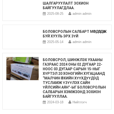
ШАЛГАРУУЛАЛТ ЗОХИОН
БАЙГУУЛАГДЛАА.
2025-08-25
admin admin
БОЛОВСРОЛЫН САЛБАРТ МӨРДӨГДӨЖ
БУЙ ХУУЛЬ ЭРХ ЗҮЙ
2025-05-14
admin admin
БОЛОВСРОЛ, ШИНЖЛЭХ УХААНЫ
ГАЗРААС 2024 ОНЫ 02 ДУГААР 22-
НООС 03 ДУГААР САРЫН 15-НЫГ
ХҮРТЭЛ 20 ХОНОГИЙН ХУГАЦААНД
“МАЛЧИН ӨРХИЙН ХҮҮХДҮҮДЭД
ТУСЛАМЖ ҮЗҮҮЛЭХ САЙН
ҮЙЛСИЙН АЯН”-ЫГ БОЛОВСРОЛЫН
САЛБАРЫН ХЭМЖЭЭНД ЗОХИОН
БАЙГУУЛЛАА.
2024-03-18
Нийтлэгч