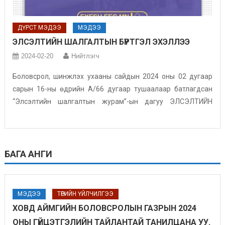
ДҮРСТ МЭДЭЭ
МЭДЭЭ
ЭЛСЭЛТИЙН ШАЛГАЛТЫН БҮРТГЭЛ ЭХЭЛЛЭЭ
2024-02-20
Нийтлэгч
Боловсрол, шинжлэх ухааны сайдын 2024 оны 02 дугаар
сарын 16-ны өдрийн А/66 дугаар тушаалаар батлагдсан
“Элсэлтийн шалгалтын журам”-ын дагуу ЭЛСЭЛТИЙН
ШАЛГАЛТЫН бүртгэл 2024 оны 02 дугаар сарын 19-ний
өдрийн 09.00 цагт эхлэх ба 2024 оны 04 дүгээр сарын 26-ны
өдрийн 18.00 цагт дуусна. Монгол хэл, бичгийн шалгалтын
бүртгэл 2024 оны 03 дугаар сарын 15-ны өдрийн […]
БАГА АНГИ
МЭДЭЭ
ТӨРИЙН ҮЙЛЧИЛГЭЭ
ХОВД АЙМГИЙН БОЛОВСРОЛЫН ГАЗРЫН 2024
ОНЫ ГҮЙЦЭТГЭЛИЙН ТАЙЛАНТАЙ ТАНИЛЦАНА УУ.