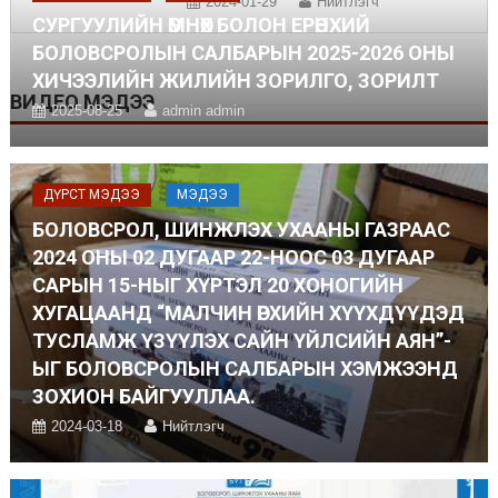
2024-01-29
Нийтлэгч
СУРГУУЛИЙН ӨМНӨХ БОЛОН ЕРӨНХИЙ
БОЛОВСРОЛЫН САЛБАРЫН 2025-2026 ОНЫ
ХИЧЭЭЛИЙН ЖИЛИЙН ЗОРИЛГО, ЗОРИЛТ
ВИДЕО МЭДЭЭ
2025-08-25
admin admin
ДҮРСТ МЭДЭЭ
МЭДЭЭ
БОЛОВСРОЛ, ШИНЖЛЭХ УХААНЫ ГАЗРААС
2024 ОНЫ 02 ДУГААР 22-НООС 03 ДУГААР
САРЫН 15-НЫГ ХҮРТЭЛ 20 ХОНОГИЙН
ХУГАЦААНД “МАЛЧИН ӨРХИЙН ХҮҮХДҮҮДЭД
ТУСЛАМЖ ҮЗҮҮЛЭХ САЙН ҮЙЛСИЙН АЯН”-
ЫГ БОЛОВСРОЛЫН САЛБАРЫН ХЭМЖЭЭНД
ЗОХИОН БАЙГУУЛЛАА.
2024-03-18
Нийтлэгч