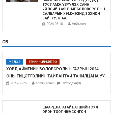
ТУСЛАМЖ ҮЗҮҮЛЭХ САЙН
ҮЙЛСИЙН АЯН”-ЫГ БОЛОВСРОЛЫН
САЛБАРЫН ХЭМЖЭЭНД ЗОХИОН
БАЙГУУЛЛАА.
2024-03-18
Нийтлэгч
СӨБ
МЭДЭЭ
ТӨРИЙН ҮЙЛЧИЛГЭЭ
ХОВД АЙМГИЙН БОЛОВСРОЛЫН ГАЗРЫН 2024
ОНЫ ГҮЙЦЭТГЭЛИЙН ТАЙЛАНТАЙ ТАНИЛЦАНА УУ.
2025-08-25
admin admin
Сэтгэгдэл(0)
ШААРДЛАГАТАЙ БАГШИЙН СУЛ
ОРОН ТООГ НӨХӨХ СОНГОН