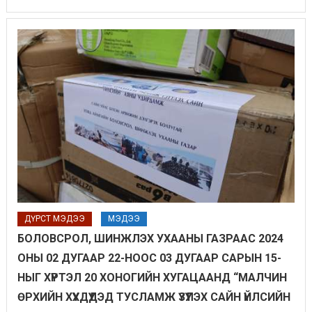
ДҮРСТ МЭДЭЭ
МЭДЭЭ
БОЛОВСРОЛ, ШИНЖЛЭХ УХААНЫ ГАЗРААС 2024
ОНЫ 02 ДУГААР 22-НООС 03 ДУГААР САРЫН 15-
НЫГ ХҮРТЭЛ 20 ХОНОГИЙН ХУГАЦААНД “МАЛЧИН
ӨРХИЙН ХҮҮХДҮҮДЭД ТУСЛАМЖ ҮЗҮҮЛЭХ САЙН ҮЙЛСИЙН