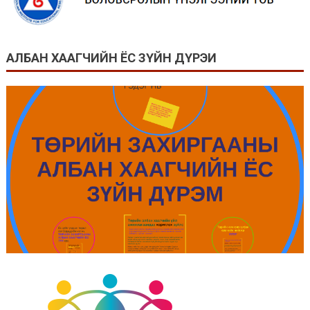
АЛБАН ХААГЧИЙН ЁС ЗҮЙН ДҮРЭИ