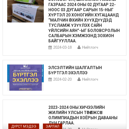
ГАЗРААС 2024 ОНЫ 02 ДУГААР 22-
НООС 03 ДУГААР САРЫН 15-НЫГ
ХҮРТЭЛ 20 ХОНОГИЙН ХУГАЦААНД
“МАЛЧИН ӨРХИЙН ХҮҮХДҮҮДЭД
ТУСЛАМЖ ҮЗҮҮЛЭХ САЙН
ҮЙЛСИЙН АЯН”-ЫГ БОЛОВСРОЛЫН
САЛБАРЫН ХЭМЖЭЭНД ЗОХИОН
БАЙГУУЛЛАА.
2024-03-18
Нийтлэгч
ЭЛСЭЛТИЙН ШАЛГАЛТЫН
БҮРТГЭЛ ЭХЭЛЛЭЭ
2024-02-20
Нийтлэгч
2023-2024 ОНЫ ХИЧЭЭЛИЙН
ЖИЛИЙН УЛСЫН ТӨРӨЛЖСӨН
ОЛИМПИАДЫН ХОЁРЫН ДАВААНЫ
ДҮН ГАРЛАА.
ДҮРСТ МЭДЭЭ
ЗАРЛАЛ