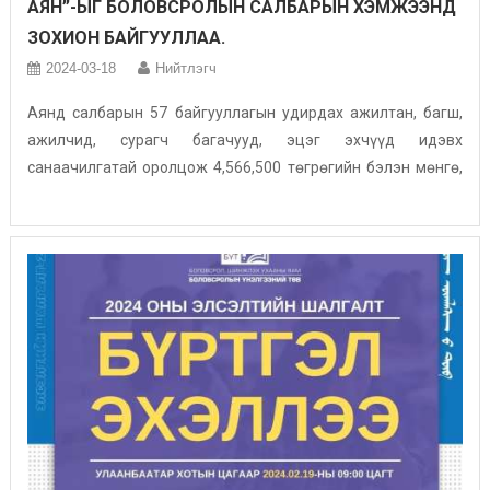
АЯН”-ЫГ БОЛОВСРОЛЫН САЛБАРЫН ХЭМЖЭЭНД
ЗОХИОН БАЙГУУЛЛАА.
2024-03-18
Нийтлэгч
Аянд салбарын 57 байгууллагын удирдах ажилтан, багш,
ажилчид, сурагч багачууд, эцэг эхчүүд идэвх
санаачилгатай оролцож 4,566,500 төгрөгийн бэлэн мөнгө,
128 хайрцаг ахуйн хэрэглээний эд зүйлс, сургалтын
хэрэглэгдэхүүн, гурил, будаа, гоймон, сүү зэрэг хүнсний
бүтээгдэхүүн, малын тэжээл, элгэвч, төлийн уут зэргийг
хандивласныг аймгийн Засаг даргын Тамгын газар,
Аймгийн Онцгой Комисст хүлээлгэн өглөө. Мөн Булган
сумын 1-р […]