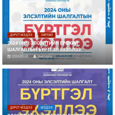
ДҮРСТ МЭДЭЭ
ЗАРЛАЛ
2024 ОНЫ ЭЛСЭЛТИЙН ЕРӨНХИЙ
ШАЛГАЛТЫН БҮРТГЭЛ ЭХЭЛЛЭЭ.
2024-03-06
Нийтлэгч
ДҮРСТ МЭДЭЭ
МЭДЭЭ