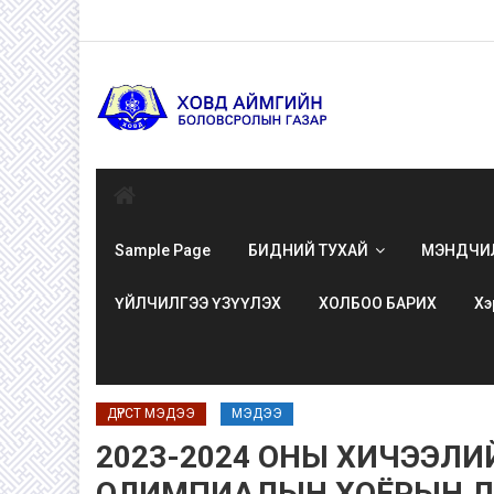
Skip
to
content
Sample Page
БИДНИЙ ТУХАЙ
МЭНДЧИ
ҮЙЛЧИЛГЭЭ ҮЗҮҮЛЭХ
ХОЛБОО БАРИХ
Хэ
ДҮРСТ МЭДЭЭ
МЭДЭЭ
2023-2024 ОНЫ ХИЧЭЭЛИ
ОЛИМПИАДЫН ХОЁРЫН Д