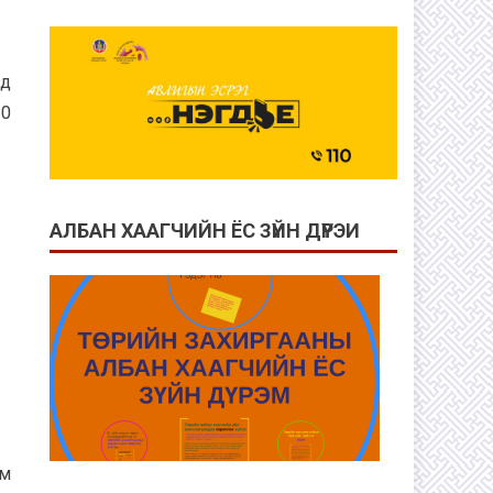
эд
10
АЛБАН ХААГЧИЙН ЁС ЗҮЙН ДҮРЭИ
эм