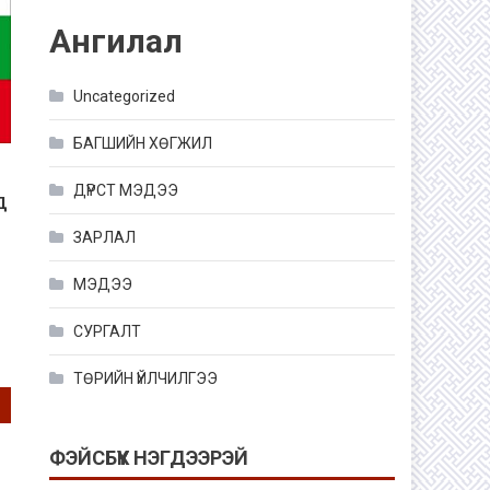
Ангилал
Uncategorized
БАГШИЙН ХӨГЖИЛ
ДҮРСТ МЭДЭЭ
Д
ЗАРЛАЛ
МЭДЭЭ
СУРГАЛТ
ТӨРИЙН ҮЙЛЧИЛГЭЭ
ФЭЙСБҮҮК НЭГДЭЭРЭЙ