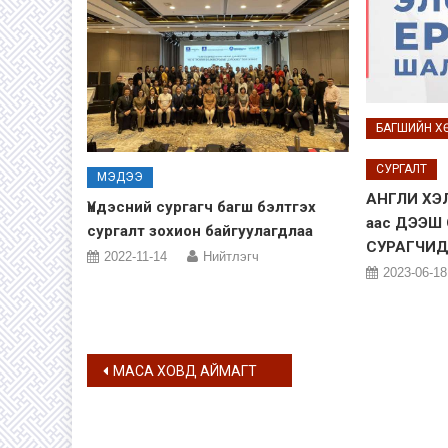
БАГШИЙН Х
СУРГАЛТ
МЭДЭЭ
АНГЛИ ХЭ
Үндэсний сургагч багш бэлтгэх
аас ДЭЭШ
сургалт зохион байгуулагдлаа
СУРАГЧИ
2022-11-14
Нийтлэгч
2023-06-18
Post
МАСА ХОВД АЙМАГТ
navigation