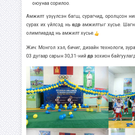
оюунаа сорилоо.
Амжилт үзүүлсэн багш, сурагчид, оролцсон ний
сурах их үйлсэд нь өндөр амжилтыг хүсье. Ша
олимпиадад нь амжилт хүсье.
Жич: Монгол хэл, бичиг, дизайн технологи, з
03 дугаар сарын 30,31-ний өдөр зохион байгуулаг