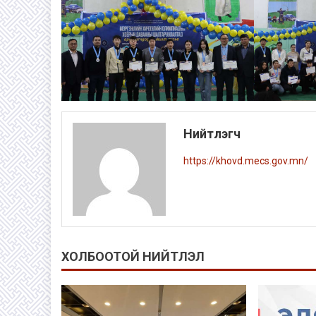
Нийтлэгч
https://khovd.mecs.gov.mn/
ХОЛБООТОЙ НИЙТЛЭЛ