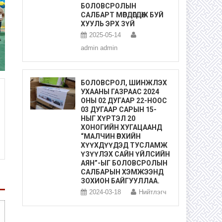
БОЛОВСРОЛЫН
САЛБАРТ МӨРДӨГДӨЖ БУЙ
ХУУЛЬ ЭРХ ЗҮЙ
2025-05-14
admin admin
БОЛОВСРОЛ, ШИНЖЛЭХ
УХААНЫ ГАЗРААС 2024
ОНЫ 02 ДУГААР 22-НООС
03 ДУГААР САРЫН 15-
НЫГ ХҮРТЭЛ 20
ХОНОГИЙН ХУГАЦААНД
“МАЛЧИН ӨРХИЙН
ХҮҮХДҮҮДЭД ТУСЛАМЖ
ҮЗҮҮЛЭХ САЙН ҮЙЛСИЙН
АЯН”-ЫГ БОЛОВСРОЛЫН
САЛБАРЫН ХЭМЖЭЭНД
ЗОХИОН БАЙГУУЛЛАА.
2024-03-18
Нийтлэгч