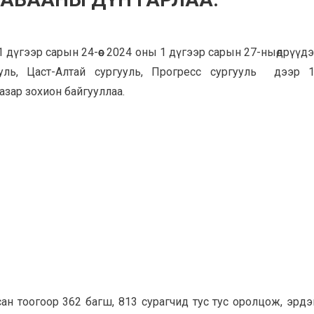
1 дүгээр сарын 24-өөс 2024 оны 1 дүгээр сарын 27-ныөдрүүд
ль, Цаст-Алтай сургууль, Прогресс сургууль дээр 
зар зохион байгууллаа.
сан тоогоор 362 багш, 813 сурагчид тус тус оролцож, эрд