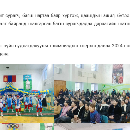
т сурагч, багш нартаа баяр хүргэж, цаашдын ажил, бүтээ
гналт байранд шалгарсан багш сурагчдадаа дараагийн шат
ураг зүйн судлагдахууны олимпиадын хоёрын даваа 2024 о
дана.