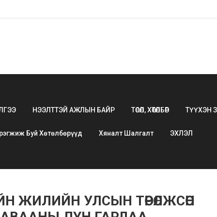
ЛГЭЭ
НЭЭЛТТЭЙ АЖЛЫН БАЙР
ТӨСӨЛ, ХӨТӨЛБӨР
ТҮҮХЭН 
рэгжиж Буй Хөтөлбөрүүд
Хяналт Шалгалт
ЭХЛЭЛ
ЙН ЖИЛИЙН УЛСЫН ТӨРӨЛЖСӨН
АВААНЫ ДҮН ГАРЛАА.