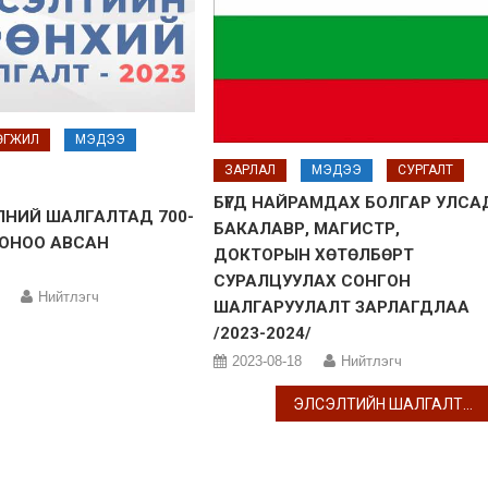
ӨГЖИЛ
МЭДЭЭ
ЗАРЛАЛ
МЭДЭЭ
СУРГАЛТ
БҮГД НАЙРАМДАХ БОЛГАР УЛСА
ЛНИЙ ШАЛГАЛТАД 700-
БАКАЛАВР, МАГИСТР,
 ОНОО АВСАН
ДОКТОРЫН ХӨТӨЛБӨРТ
Д
СУРАЛЦУУЛАХ СОНГОН
Нийтлэгч
ШАЛГАРУУЛАЛТ ЗАРЛАГДЛАА
/2023-2024/
2023-08-18
Нийтлэгч
ЭЛСЭЛТИЙН ШАЛГАЛТЫН БҮРТГЭЛ ЭХЭЛЛЭЭ