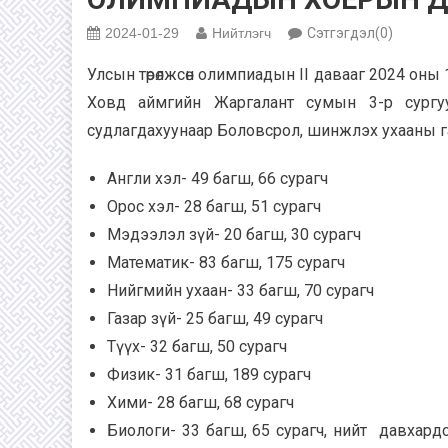
2024-01-29
Нийтлэгч
Сэтгэгдэл(0)
Улсын төрөлжсөн олимпиадын II давааг 2024 оны 
Ховд аймгийн Жаргалант сумын 3-р сургуу
судлагдахуунаар Боловсрол, шинжлэх ухааны га
Англи хэл- 49 багш, 66 сурагч
Орос хэл- 28 багш, 51 сурагч
Мэдээлэл зүй- 20 багш, 30 сурагч
Математик- 83 багш, 175 сурагч
Нийгмийн ухаан- 33 багш, 70 сурагч
Газар зүй- 25 багш, 49 сурагч
Түүх- 32 багш, 50 сурагч
Физик- 31 багш, 189 сурагч
Хими- 28 багш, 68 сурагч
Биологи- 33 багш, 65 сурагч, нийт давхард