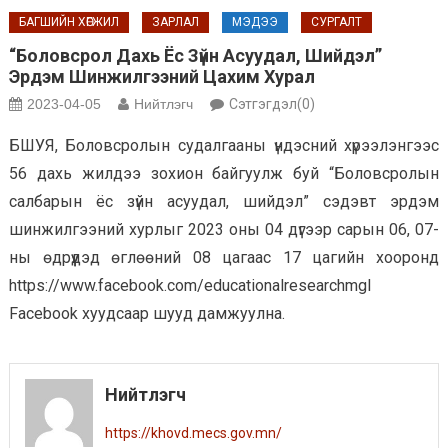
БАГШИЙН ХӨГЖИЛ
ЗАРЛАЛ
МЭДЭЭ
СУРГАЛТ
“Боловсрол Дахь Ёс Зүйн Асуудал, Шийдэл”
Эрдэм Шинжилгээний Цахим Хурал
2023-04-05
Нийтлэгч
Сэтгэгдэл(0)
БШУЯ, Боловсролын судалгааны үндэсний хүрээлэнгээс
56 дахь жилдээ зохион байгуулж буй “Боловсролын
салбарын ёс зүйн асуудал, шийдэл” сэдэвт эрдэм
шинжилгээний хурлыг 2023 оны 04 дүгээр сарын 06, 07-
ны өдрүүдэд өглөөний 08 цагаас 17 цагийн хооронд
https://www.facebook.com/educationalresearchmgl
Facebook хуудсаар шууд дамжуулна.
Нийтлэгч
https://khovd.mecs.gov.mn/