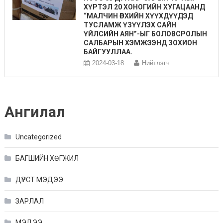
ХҮРТЭЛ 20 ХОНОГИЙН ХУГАЦААНД
“МАЛЧИН ӨРХИЙН ХҮҮХДҮҮДЭД
ТУСЛАМЖ ҮЗҮҮЛЭХ САЙН
ҮЙЛСИЙН АЯН”-ЫГ БОЛОВСРОЛЫН
САЛБАРЫН ХЭМЖЭЭНД ЗОХИОН
БАЙГУУЛЛАА.
2024-03-18
Нийтлэгч
Ангилал
Uncategorized
БАГШИЙН ХӨГЖИЛ
ДҮРСТ МЭДЭЭ
ЗАРЛАЛ
МЭДЭЭ