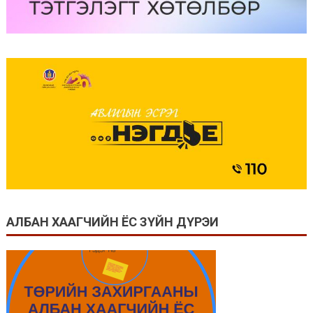
АЛБАН ХААГЧИЙН ЁС ЗҮЙН ДҮРЭИ