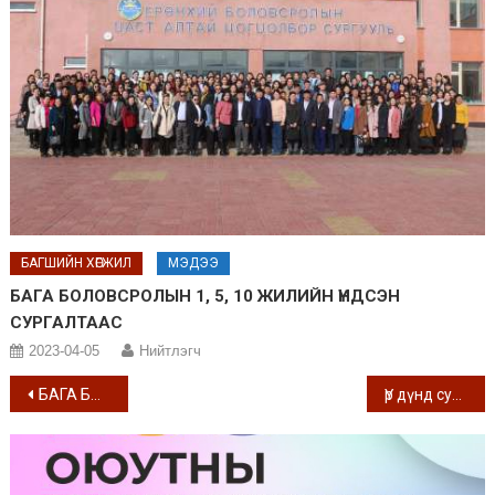
БАГШИЙН ХӨГЖИЛ
МЭДЭЭ
БАГА БОЛОВСРОЛЫН 1, 5, 10 ЖИЛИЙН ҮНДСЭН
СУРГАЛТААС
2023-04-05
Нийтлэгч
Post
БАГА БОЛОВСРОЛЫН 1, 5, 10 ЖИЛИЙН ҮНДСЭН СУРГАЛТААС
Үр дүнд суурилсан санхүүжилт
navigation