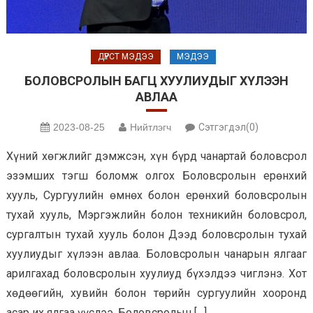
ДҮРСТ МЭДЭЭ
МЭДЭЭ
БОЛОВСРОЛЫН БАГЦ ХУУЛИУДЫГ ХҮЛЭЭН
АВЛАА
2023-08-25
Нийтлэгч
Сэтгэгдэл(0)
Хүний хөгжлийг дэмжсэн, хүн бүрд чанартай боловсрол
эзэмших тэгш боломж олгох Боловсролын ерөнхий
хууль, Сургуулийн өмнөх болон ерөнхий боловсролын
тухай хууль, Мэргэжлийн болон техникийн боловсрол,
сургалтын тухай хууль болон Дээд боловсролын тухай
хуулиудыг хүлээн авлаа. Боловсролын чанарын ялгааг
арилгахад боловсролын хуулиуд бүхэлдээ чиглэнэ. Хот
хөдөөгийн, хувийн болон төрийн сургуулийн хооронд
асар их ялгаа үүслээ. Боловсролын […]