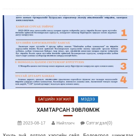
БАГШИЙН ХӨГЖИЛ
МЭДЭЭ
ХАМТАРСАН ЗӨВЛӨМЖ
2023-08-17
Нийтлэгч
Сэтгэгдэл(0)
Хууль зүй, дотоод хэргийн сайд, Боловсрол, шинжлэх