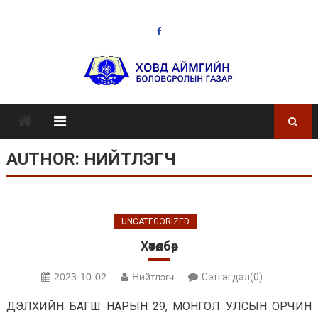
Skip
to
content
AUTHOR:
НИЙТЛЭГЧ
UNCATEGORIZED
Хөтөлбөр
2023-10-02
Нийтлэгч
Сэтгэгдэл(0)
ДЭЛХИЙН БАГШ НАРЫН 29, МОНГОЛ УЛСЫН ОРЧИН