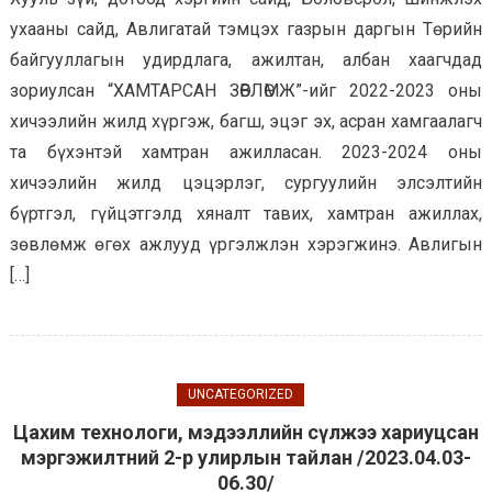
ухааны сайд, Авлигатай тэмцэх газрын даргын Төрийн
байгууллагын удирдлага, ажилтан, албан хаагчдад
зориулсан “ХАМТАРСАН ЗӨВЛӨМЖ”-ийг 2022-2023 оны
хичээлийн жилд хүргэж, багш, эцэг эх, асран хамгаалагч
та бүхэнтэй хамтран ажилласан. 2023-2024 оны
хичээлийн жилд цэцэрлэг, сургуулийн элсэлтийн
бүртгэл, гүйцэтгэлд хяналт тавих, хамтран ажиллах,
зөвлөмж өгөх ажлууд үргэлжлэн хэрэгжинэ. Авлигын
[…]
UNCATEGORIZED
Цахим технологи, мэдээллийн сүлжээ хариуцсан
мэргэжилтний 2-р улирлын тайлан /2023.04.03-
06.30/