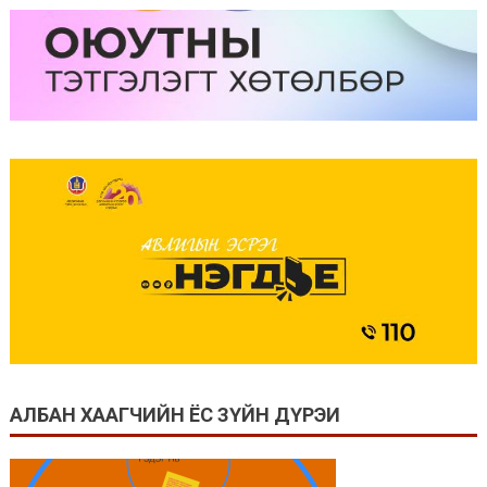
pagination
АЛБАН ХААГЧИЙН ЁС ЗҮЙН ДҮРЭИ