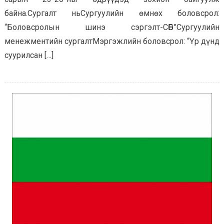
байна.Сургалт ньСургуулийн өмнөх боловсрол:
“Боловсролын шинэ сэргэлт-СӨБ”Сургуулийн
менежментийн сургалтМэргэжлийн боловсрол: “Үр дүнд
суурилсан […]