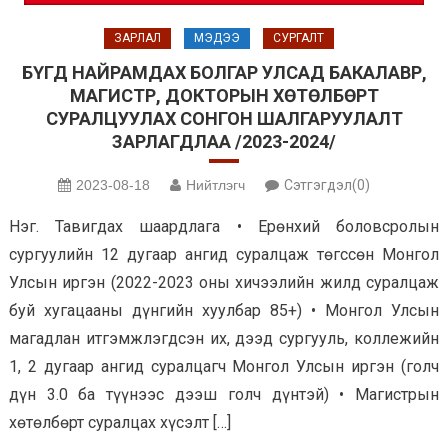
ЗАРЛАЛ
МЭДЭЭ
СУРГАЛТ
БҮГД НАЙРАМДАХ БОЛГАР УЛСАД БАКАЛАВР,
МАГИСТР, ДОКТОРЫН ХӨТӨЛБӨРТ
СУРАЛЦУУЛАХ СОНГОН ШАЛГАРУУЛАЛТ
ЗАРЛАГДЛАА /2023-2024/
2023-08-18
Нийтлэгч
Сэтгэгдэл(0)
Нэг. Тавигдах шаардлага • Ерөнхий боловсролын
сургуулийн 12 дугаар ангид суралцаж төгссөн Монгол
Улсын иргэн (2022-2023 оны хичээлийн жилд суралцаж
буй хугацааны дүнгийн хуулбар 85+) • Монгол Улсын
магадлан итгэмжлэгдсэн их, дээд сургууль, коллежийн
1, 2 дугаар ангид суралцагч Монгол Улсын иргэн (голч
дүн 3.0 ба түүнээс дээш голч дүнтэй) • Магистрын
хөтөлбөрт суралцах хүсэлт […]