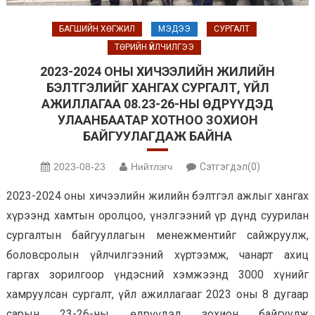
БАГШИЙН ХӨГЖИЛ
МЭДЭЭ
СУРГАЛТ
ТӨРИЙН ҮЙЛЧИЛГЭЭ
2023-2024 ОНЫ ХИЧЭЭЛИЙН ЖИЛИЙН
БЭЛТГЭЛИЙГ ХАНГАХ СУРГАЛТ, ҮЙЛ
АЖИЛЛАГАА 08.23-26-НЫ ӨДРҮҮДЭД
УЛААНБААТАР ХОТНОО ЗОХИОН
БАЙГУУЛАГДАЖ БАЙНА
2023-08-23
Нийтлэгч
Сэтгэгдэл(0)
2023-2024 оны хичээлийн жилийн бэлтгэл ажлыг хангах
хүрээнд хамтын оролцоо, үнэлгээний үр дүнд суурилан
сургалтын байгууллагын менежментийг сайжруулж,
боловсролын үйлчилгээний хүртээмж, чанарт ахиц
гаргах зорилгоор үндэсний хэмжээнд 3000 хүнийг
хамруулсан сургалт, үйл ажиллагааг 2023 оны 8 дугаар
сарын 23-26-ны өдрүүдэд зохион байгуулж