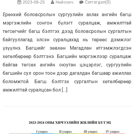
2023-08-25
Нийтлэгч
Сэтгэгдэл(0)
Ерөнхий боловсролын сургуулийн ахлах ангийн багш
мэргэжлийн сонгон бүлэгт суралцаж, амжилттай
төгсөгчийг багш бэлтгэх дээд боловсролын сургалтын
байгууллагад элсэн суралцахад нь төрөөс дэмжлэг
үзүүлнэ. Багшийг зөвхөн Магадлан итгэмжлэгдсэн
хөтөлбөрөөр бэлтгэнэ. Багшийн мэргэжлээр суралцаж
байгаа төгсөх ангийн оюутан цэцэрлэг, сургуулийн
багшийн сул орон тоон дээр дагалдан багшаар ажиллах
боломжтой. Багш бэлтгэх сургалтын хөтөлбөрөөр
амжилттай суралцсан бол […]