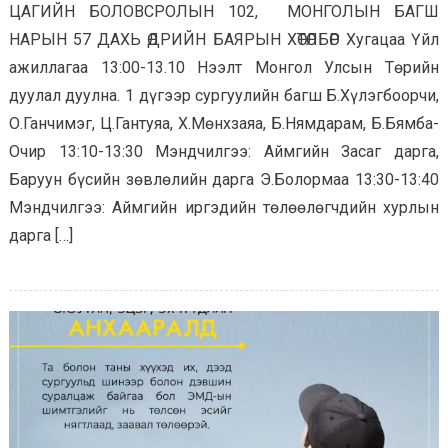
ЦАГИЙН БОЛОВСРОЛЫН 102, МОНГОЛЫН БАГШ
НАРЫН 57 ДАХЬ ӨДРИЙН БАЯРЫН ХӨТӨЛБӨР Хугацаа Үйл
ажиллагаа 13:00-13.10 Нээлт Монгол Улсын Төрийн
дуулал дуулна. 1 дүгээр сургуулийн багш Б.Хүлэгбоорчи,
О.Ганчимэг, Ц.Гантуяа, Х.Мөнхзаяа, Б.Нямдарам, Б.Бямба-
Очир 13:10-13:30 Мэндчилгээ: Аймгийн Засаг дарга,
Баруун бүсийн зөвлөлийн дарга Э.Болормаа 13:30-13:40
Мэндчилгээ: Аймгийн иргэдийн төлөөлөгчдийн хурлын
дарга […]