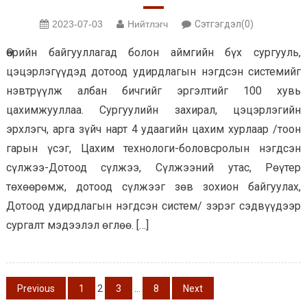
2023-07-03
Нийтлэгч
Сэтгэгдэл(0)
Өөрийн байгууллагад болон аймгийн бүх сургууль,
цэцэрлэгүүдэд дотоод удирдлагын нэгдсэн системийг
нэвтрүүлж албан бичгийг эргэлтийг 100 хувь
цахимжууллаа. Сургуулийн захирал, цэцэрлэгийн
эрхлэгч, арга зүйч нарт 4 удаагийн цахим хурлаар /тоон
гарын үсэг, Цахим технологи-боловсролын нэгдсэн
сүлжээ-Дотоод сүлжээ, Сүлжээний утас, Рөүтер
төхөөрөмж, дотоод сүлжээг зөв зохион байгуулах,
Дотоод удирдлагын нэгдсэн систем/ зэрэг сэдвүүдээр
сургалт мэдээлэл өглөө. […]
Posts
Previous
1
2
3
…
8
Next