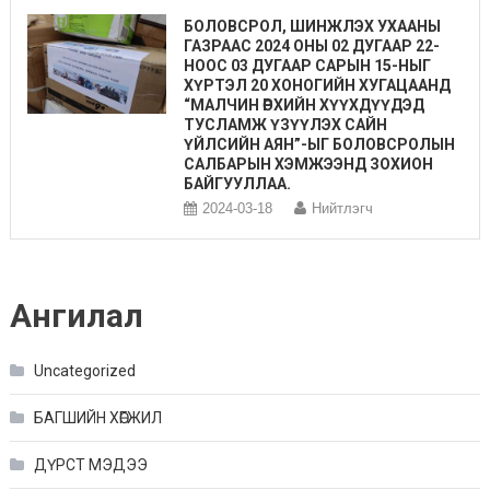
БОЛОВСРОЛ, ШИНЖЛЭХ УХААНЫ
ГАЗРААС 2024 ОНЫ 02 ДУГААР 22-
НООС 03 ДУГААР САРЫН 15-НЫГ
ХҮРТЭЛ 20 ХОНОГИЙН ХУГАЦААНД
“МАЛЧИН ӨРХИЙН ХҮҮХДҮҮДЭД
ТУСЛАМЖ ҮЗҮҮЛЭХ САЙН
ҮЙЛСИЙН АЯН”-ЫГ БОЛОВСРОЛЫН
САЛБАРЫН ХЭМЖЭЭНД ЗОХИОН
БАЙГУУЛЛАА.
2024-03-18
Нийтлэгч
Ангилал
Uncategorized
БАГШИЙН ХӨГЖИЛ
ДҮРСТ МЭДЭЭ