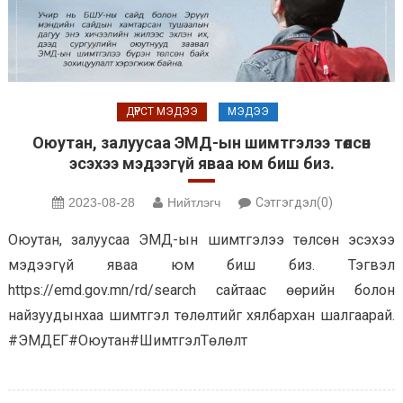
ДҮРСТ МЭДЭЭ
МЭДЭЭ
Оюутан, залуусаа ЭМД-ын шимтгэлээ төлсөн
эсэхээ мэдээгүй яваа юм биш биз.
2023-08-28
Нийтлэгч
Сэтгэгдэл(0)
Оюутан, залуусаа ЭМД-ын шимтгэлээ төлсөн эсэхээ
мэдээгүй яваа юм биш биз. Тэгвэл
https://emd.gov.mn/rd/search сайтаас өөрийн болон
найзуудынхаа шимтгэл төлөлтийг хялбархан шалгаарай.
#ЭМДЕГ#Оюутан#ШимтгэлТөлөлт